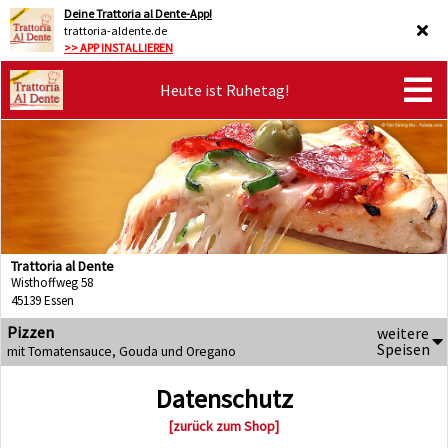
Deine Trattoria al Dente-App!
trattoria-aldente.de
>> APP INSTALLIEREN
Heute ist Ruhetag!
Trattoria al Dente
Wisthoffweg 58
45139 Essen
Pizzen
weitere
Speisen
mit Tomatensauce, Gouda und Oregano
Datenschutz
[zurück zum Shop]