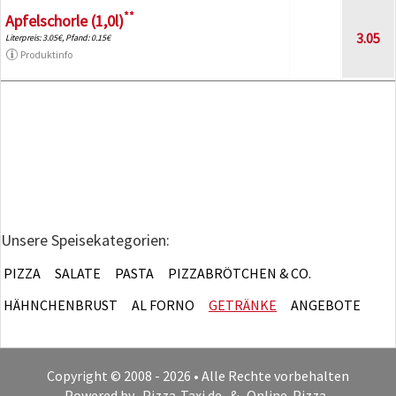
**
Apfelschorle (1,0l)
3.05
Literpreis: 3.05€, Pfand: 0.15€
Produktinfo
Unsere Speisekategorien:
PIZZA
SALATE
PASTA
PIZZABRÖTCHEN & CO.
HÄHNCHENBRUST
AL FORNO
GETRÄNKE
ANGEBOTE
Copyright © 2008 - 2026 • Alle Rechte vorbehalten
Powered by
Pizza-Taxi.de
&
Online-Pizza