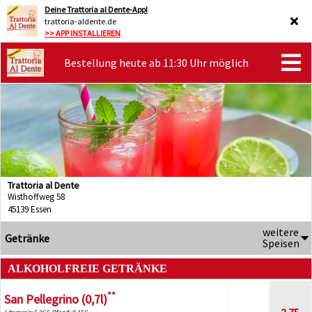
Deine Trattoria al Dente-App!
trattoria-aldente.de
>> APP INSTALLIEREN
Bestellung heute ab 11:30 Uhr möglich
Trattoria al Dente
Wisthoffweg 58
45139 Essen
weitere
Getränke
Speisen
ALKOHOLFREIE GETRÄNKE
**
San Pellegrino (0,7l)