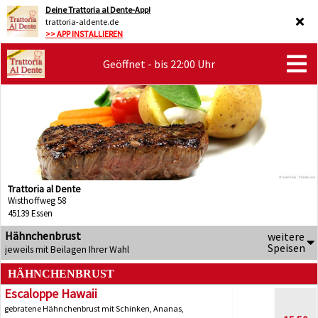
Deine Trattoria al Dente-App!
trattoria-aldente.de
>> APP INSTALLIEREN
Geöffnet - bis 22:00 Uhr
Trattoria al Dente
Wisthoffweg 58
45139 Essen
Hähnchenbrust
weitere
Speisen
jeweils mit Beilagen Ihrer Wahl
HÄHNCHENBRUST
Escaloppe Hawaii
gebratene Hähnchenbrust mit Schinken, Ananas,